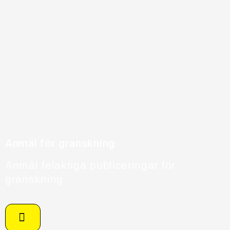
Anmäl för granskning
Anmäl felaktiga publiceringar för
granskning