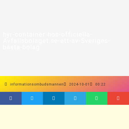
hyr-container-hos-officiella-
Avfallsbolaget.se-ett-av-Sveriges-
bästa-bolag
informationsombudsmannen
2024-10-01
00:22