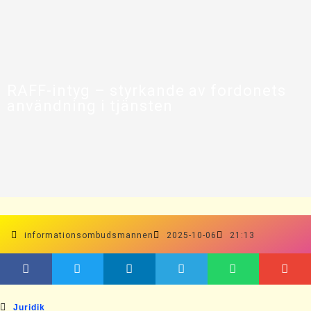
RAFF-intyg – styrkande av fordonets
användning i tjänsten
informationsombudsmannen
2025-10-06
21:13
Juridik