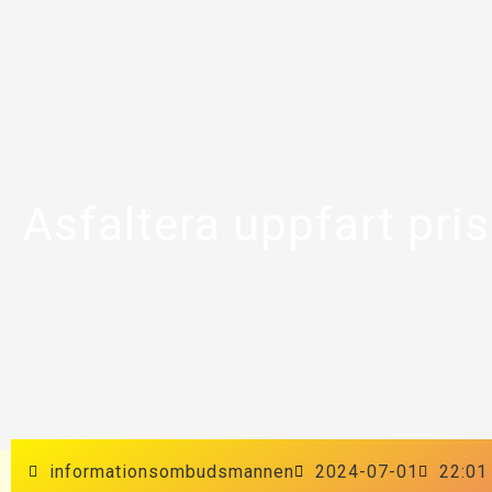
Asfaltera uppfart pris
informationsombudsmannen
2024-07-01
22:01