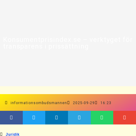
Konsumentprisindex.se – verktyget för
transparens i prissättning
informationsombudsmannen
2025-09-29
16:23
Juridik