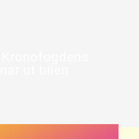
t Kronofogdens
nar ut bilen